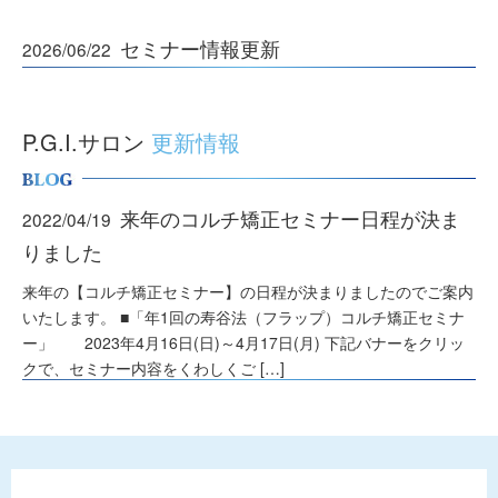
セミナー情報更新
2026/06/22
2026年7月開催のP.G.I.コース（26期生）の予定を更新しました
セミナー開催情報 ＞＞
P.G.I.サロン
更新情報
セミナー情報更新
2026/06/01
来年のコルチ矯正セミナー日程が決ま
2022/04/19
2026年6月開催のP.G.I.コース（26期生）の予定を更新しました
りました
セミナー開催情報 ＞＞
来年の【コルチ矯正セミナー】の日程が決まりましたのでご案内
いたします。 ■「年1回の寿谷法（フラップ）コルチ矯正セミナ
セミナー情報更新
2026/04/30
ー」 2023年4月16日(日)～4月17日(月) 下記バナーをクリッ
クで、セミナー内容をくわしくご […]
2026年5月開催のP.G.I.コース（26期生）の予定を更新しました
続きを読む ＞＞
セミナー開催情報 ＞＞
4/17(日)～18(月)コルチ矯正セミナー開
2022/04/12
セミナー情報更新
2026/03/30