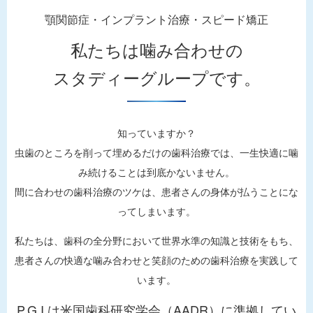
催
2026年4月開催のP.G.I.コース（26期生）の予定を更新しまし
顎関節症・インプラント治療・スピード矯正
た。
2022年4／17(日)～18(月)に「コルチ矯正セミナー」を開催いた
私たちは噛み合わせの
します。 今回の募集は既に締め切っておりますが、来年も同時
セミナー開催情報 ＞＞
期に開催予定ですので、今後はPGIホームページにも掲載してい
スタディーグループです。
きたいと思います。来年の日程等に […]
続きを読む ＞＞
知っていますか？
P.G.I.定例研修会のご案内
2021/09/21
虫歯のところを削って埋めるだけの歯科治療では、一生快適に噛
コロナ渦の中、定例研修会開催施設の閉鎖中につき、オンライン
み続けることは到底かないません。
開催となります。人数制限の関係で、P.G.I.研修コース卒業生
間に合わせの歯科治療のツケは、患者さんの身体が払うことにな
（OB）の参加開催となってしまいます。 今までの参加した関
ってしまいます。
係者の方々、参加希望の先生方には申し訳あり […]
私たちは、歯科の全分野において世界水準の知識と技術をもち、
続きを読む ＞＞
患者さんの快適な噛み合わせと笑顔のための歯科治療を実践して
咬合平面診断器を必要とされる先生方
2021/06/23
います。
へ
P.G.I.は米国歯科研究学会（AADR）に準拠してい