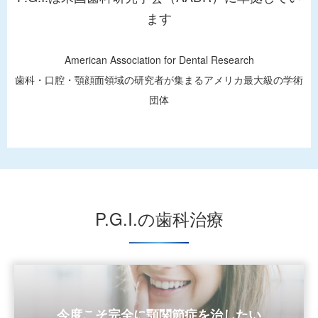
咬合平面診断器を販売していたハーマンズ（会社）がなくなって
ます
しまったため、シーラⅡ（咬合平面診断器）を購入する事が不可
能な状態になっていました。 今回、旧ハーマンズの社長のご厚
American Association for Dental Research
意によりクリエンテス（会社）から購入する事が可 […]
歯科・口腔・顎顔面領域の研究者が集まるアメリカ最大級の学術
続きを読む ＞＞
団体
P.G.Iサロン 近日公開！
2020/06/12
会員の先生方の交流の場として、P.G.Iサロン（ブログコーナー）
を設置いたしました。今後、セミナーやイベントの開催状況など
をアップしてゆく予定です。 会員の先生はブログに対してコメ
ントを投稿することができます。ご利用方法 […]
P.G.I.の歯科治療
続きを読む ＞＞
今度こそ完全に顎関節症を治したい